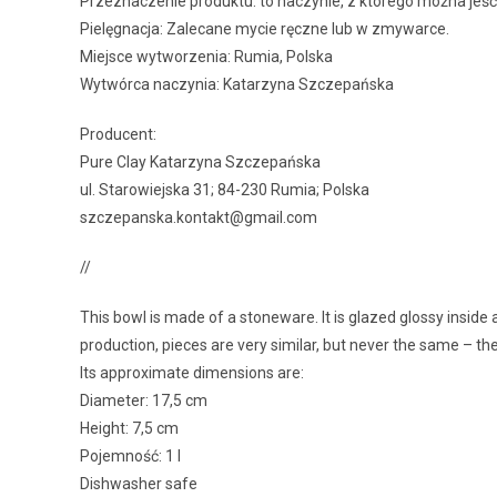
Przeznaczenie produktu: to naczynie, z którego można jeść 
Pielęgnacja: Zalecane mycie ręczne lub w zmywarce.
Miejsce wytworzenia: Rumia, Polska
Wytwórca naczynia: Katarzyna Szczepańska
Producent:
Pure Clay Katarzyna Szczepańska
ul. Starowiejska 31; 84-230 Rumia; Polska
szczepanska.kontakt@gmail.com
//
This bowl is made of a stoneware. It is glazed glossy inside
production, pieces are very similar, but never the same – the
Its approximate dimensions are:
Diameter: 17,5 cm
Height: 7,5 cm
Pojemność: 1 l
Dishwasher safe