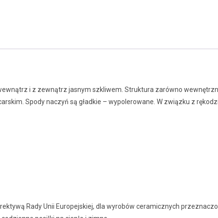
wewnątrz i z zewnątrz jasnym szkliwem. Struktura zarówno wewnętrznej 
ncarskim. Spody naczyń są gładkie – wypolerowane. W związku z rękod
Dyrektywą Rady Unii Europejskiej, dla wyrobów ceramicznych przeznac