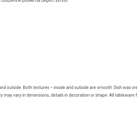
codzienne posiłki na ciepło i zimno.
 and outside. Both textures – inside and outside are smooth. Dish was cre
y may vary in dimensions, details in decoration or shape. All tableware f